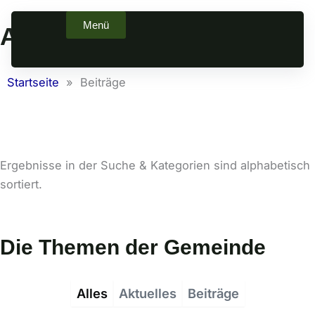
Zum
Menü
Inhalt
Aktuelles & Beiträge
springen
Startseite
»
Beiträge
Ergebnisse in der Suche & Kategorien sind alphabetisch
sortiert.
Die Themen der Gemeinde
Alles
Aktuelles
Beiträge